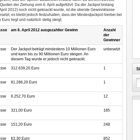
Quoten der Ziehung vom 6. April aufgeführt. Da der Jackpot bislang
 April 2012) noch nicht geknackt wurde, ist die oberste Gewinnklasse
esetzt, es bleibt jedoch festzuhalten, dass der Mindestjackpot hierbei bei
 Euro liegt und natürlich stetig steigt.
asse
am 6. April 2012 ausgezahlter Gewinn
Anzahl
der
Gewinner
asse
Der Jackpot beträgt mindestens 10 Millionen Euro
unbesetzt
und kann bis zu 90 Millionen Euro steigen. An
diesem Tag wurde er jedoch nicht geknackt.
asse
312.639,20 Euro
1
S
asse
81.286,20 Euro
1
asse
6.252,70 Euro
12
asse
321,00 Euro
185
asse
151,20 Euro
248
asse
62,30 Euro
852