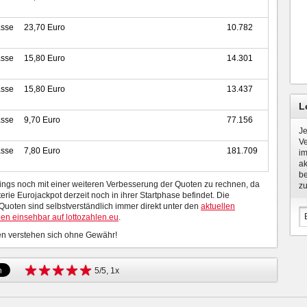
asse
23,70 Euro
10.782
asse
15,80 Euro
14.301
asse
15,80 Euro
13.437
L
asse
9,70 Euro
77.156
Je
Ve
asse
7,80 Euro
181.709
im
ak
b
rdings noch mit einer weiteren Verbesserung der Quoten zu rechnen, da
z
terie Eurojackpot derzeit noch in ihrer Startphase befindet. Die
 Quoten sind selbstverständlich immer direkt unter den
aktuellen
n einsehbar auf lottozahlen.eu
.
en verstehen sich ohne Gewähr!
5
/5,
1
x