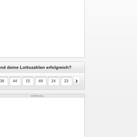
ind deine Lottozahlen erfolgreich?