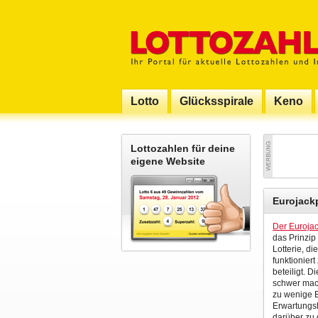
Lotto
Glücksspirale
Keno
Lottozahlen für deine
eigene Website
Eurojack
Der Euroja
das Prinzip
Lotterie, d
funktioniert
beteiligt. D
schwer mach
zu wenige E
Erwartungsh
darüber zu 