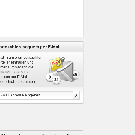
ottozahlen bequem per E-Mail
tzt in unseren Lottozahlen-
rteiler eintragen und
mer automatisch die
tuellen Lottozahlen
equem per E-Mail
ugeschickt bekommen.