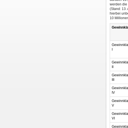
werden die 
(Stand: 13.
hierbei unb
10 Millionen
Gewinnkl
Gewinnkl
I
Gewinnkl
II
Gewinnkl
III
Gewinnkl
IV
Gewinnkl
V
Gewinnkl
VI
Gewinnkl