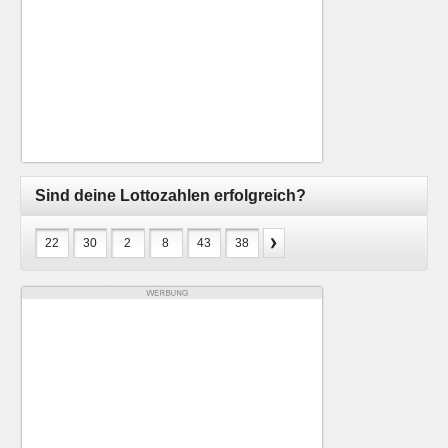
Sind deine Lottozahlen erfolgreich?