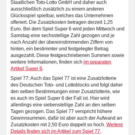
Staatlichen Toto-Lotto GmbH und daher auch
ausschließlich zusätzlich zu einem anderen
Glücksspiel spielbar, welches das Unternehmen
offeriert. Die Zusatzkosten betragen derzeit 1,25
Euro. Bei dem Spiel Super 6 wird jeden Mittwoch und
Samstag eine sechsstellige Zahl gezogen und je
nach Anzahl der übereinstimmenden Ziffern von
hinten, ein bestimmter und festgelegter Betrag
ausgezahlt. Diese festgeschriebenen Summen sowie
weitere Informationen, finden sich
im separaten
Artikel Super 6
.
Spiel 77: Auch das Spiel 77 ist eine Zusatzlotterie
des Deutschen Toto- und Lottoblocks und folgt daher
den selben Bestimmungen einer Zusatzlotterie, wie
es auch im Spiel Super 6 der Fall ist. Hier wird
allerdings eine siebenstellige Zahl an den selben
Tagen gezogen. Das Spiel 77 verspricht höhere
Gewinnsummen, dafür ist aber auch der Aufwand an
Zusatzkosten mit 2,50 Euro doppelt so hoch.
Weitere
Details finden sich im Artikel zum Spiel 77
.