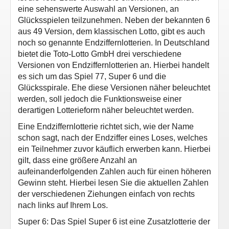
eine sehenswerte Auswahl an Versionen, an
Glücksspielen teilzunehmen. Neben der bekannten 6
aus 49 Version, dem klassischen Lotto, gibt es auch
noch so genannte Endziffernlotterien. In Deutschland
bietet die Toto-Lotto GmbH drei verschiedene
Versionen von Endziffernlotterien an. Hierbei handelt
es sich um das Spiel 77, Super 6 und die
Glücksspirale. Ehe diese Versionen näher beleuchtet
werden, soll jedoch die Funktionsweise einer
derartigen Lotterieform näher beleuchtet werden.
Eine Endziffernlotterie richtet sich, wie der Name
schon sagt, nach der Endziffer eines Loses, welches
ein Teilnehmer zuvor käuflich erwerben kann. Hierbei
gilt, dass eine größere Anzahl an
aufeinanderfolgenden Zahlen auch für einen höheren
Gewinn steht. Hierbei lesen Sie die aktuellen Zahlen
der verschiedenen Ziehungen einfach von rechts
nach links auf Ihrem Los.
Super 6: Das Spiel Super 6 ist eine Zusatzlotterie der