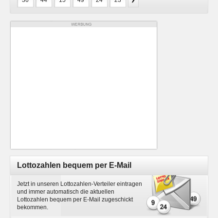
Lottozahlen bequem per E-Mail
Jetzt in unseren Lottozahlen-Verteiler eintragen
und immer automatisch die aktuellen
Lottozahlen bequem per E-Mail zugeschickt
bekommen.