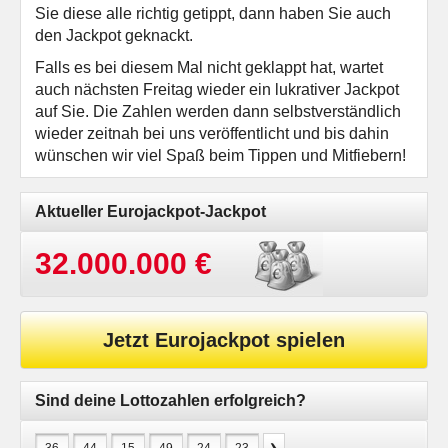
Sie diese alle richtig getippt, dann haben Sie auch
den Jackpot geknackt.
Falls es bei diesem Mal nicht geklappt hat, wartet
auch nächsten Freitag wieder ein lukrativer Jackpot
auf Sie. Die Zahlen werden dann selbstverständlich
wieder zeitnah bei uns veröffentlicht und bis dahin
wünschen wir viel Spaß beim Tippen und Mitfiebern!
Aktueller Eurojackpot-Jackpot
32.000.000 €
Jetzt Eurojackpot spielen
Sind deine Lottozahlen erfolgreich?