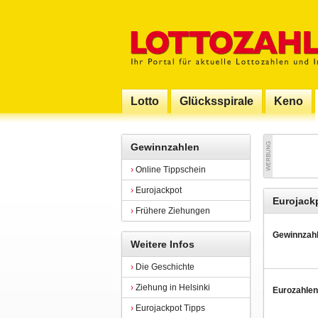
Lotto
Glücksspirale
Keno
Gewinnzahlen
›
Online Tippschein
›
Eurojackpot
Eurojackp
›
Frühere Ziehungen
Gewinnzah
Weitere Infos
›
Die Geschichte
›
Ziehung in Helsinki
Eurozahlen
›
Eurojackpot Tipps