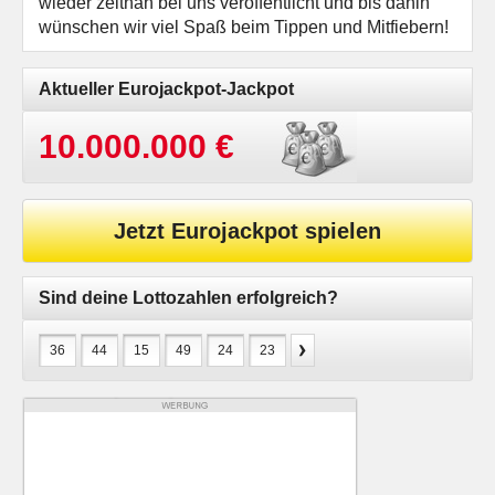
wieder zeitnah bei uns veröffentlicht und bis dahin
wünschen wir viel Spaß beim Tippen und Mitfiebern!
Aktueller Eurojackpot-Jackpot
10.000.000 €
Jetzt Eurojackpot spielen
Sind deine Lottozahlen erfolgreich?