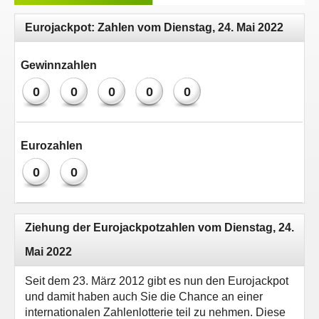
Eurojackpot: Zahlen vom Dienstag, 24. Mai 2022
Gewinnzahlen
0
0
0
0
0
Eurozahlen
0
0
Ziehung der Eurojackpotzahlen vom Dienstag, 24.
Mai 2022
Seit dem 23. März 2012 gibt es nun den Eurojackpot
und damit haben auch Sie die Chance an einer
internationalen Zahlenlotterie teil zu nehmen. Diese