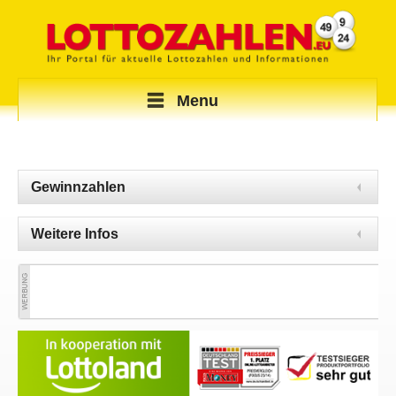
Menu
Gewinnzahlen
Weitere Infos